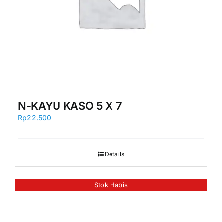
N-KAYU KASO 5 X 7
Rp
22.500
Details
Stok Habis