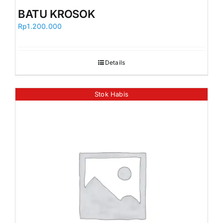
Orders
BATU KROSOK
Rp
1.200.000
Details
Stok Habis