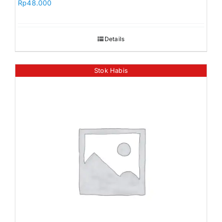
Rp
48.000
Details
Stok Habis