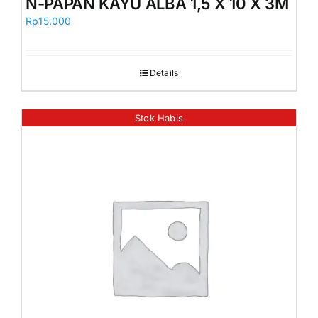
N-PAPAN KAYU ALBA 1,5 X 10 X 3M
Rp
15.000
Details
Stok Habis