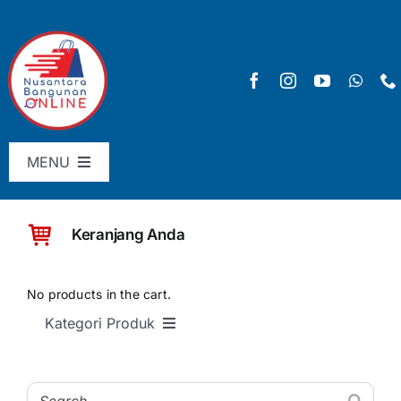
Skip
to
content
MENU
Menu Utama
Keranjang Anda
Pricelist
SHOP
No products in the cart.
Kategori Produk
Keranjang
SEMUA PRODUK
Checkout
Material Bangunan Dasar