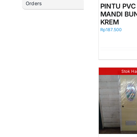
Orders
PINTU PV
MANDI BU
KREM
Rp
187.500
Stok Ha