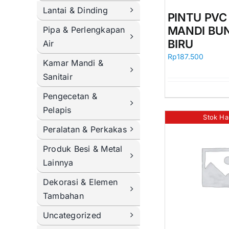
Lantai & Dinding
PINTU PV
MANDI BU
Pipa & Perlengkapan
BIRU
Air
Rp
187.500
Kamar Mandi &
Sanitair
Pengecetan &
Pelapis
Stok Ha
Peralatan & Perkakas
Produk Besi & Metal
Lainnya
Dekorasi & Elemen
Tambahan
Uncategorized