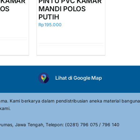
C KAMAR
PINTU PVC KAMAR
LOS
MANDI POLOS
PUTIH
Rp
195.000
Lihat di Google Map
tama. Kami berkarya dalam pendistribusian aneka material banguna
kami.
umas, Jawa Tengah, Telepon: (0281) 796 075 / 796 140