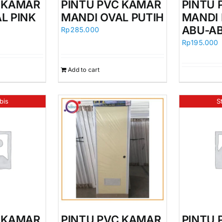
C KAMAR
PINTU PVC KAMAR
PINTU 
L PINK
MANDI OVAL PUTIH
MANDI
ABU-A
Rp
285.000
Rp
195.000
Add to cart
bis
S
C KAMAR
PINTU PVC KAMAR
PINTU 