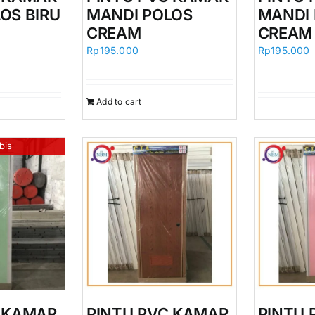
OS BIRU
MANDI POLOS
MANDI
CREAM
CREAM
Rp
195.000
Rp
195.000
Add to cart
bis
C KAMAR
PINTU PVC KAMAR
PINTU 