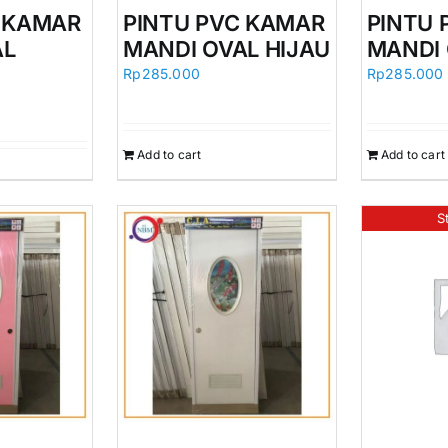
C KAMAR
PINTU PVC KAMAR
PINTU 
AL
MANDI OVAL HIJAU
MANDI 
Rp
285.000
Rp
285.000
Add to cart
Add to cart
S