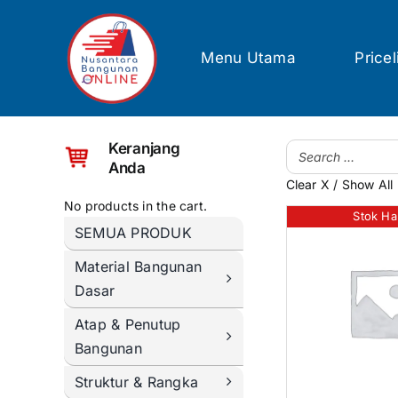
Skip
to
content
Menu Utama
Pricel
Keranjang
Anda
Clear X / Show All
No products in the cart.
Stok Ha
SEMUA PRODUK
Material Bangunan
Dasar
Atap & Penutup
Bangunan
Struktur & Rangka