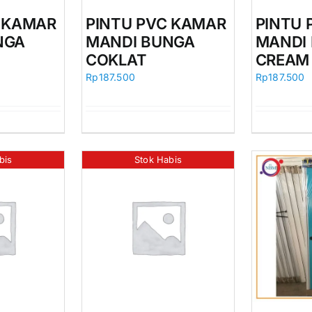
C KAMAR
PINTU PVC KAMAR
PINTU 
NGA
MANDI BUNGA
MANDI
COKLAT
CREAM
Rp
187.500
Rp
187.500
bis
Stok Habis