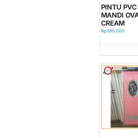
PINTU PV
MANDI OV
CREAM
Rp
285.000