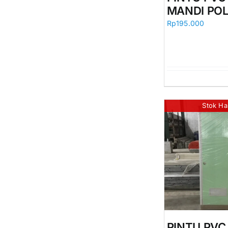
MANDI POL
Rp
195.000
Stok Ha
PINTU PV