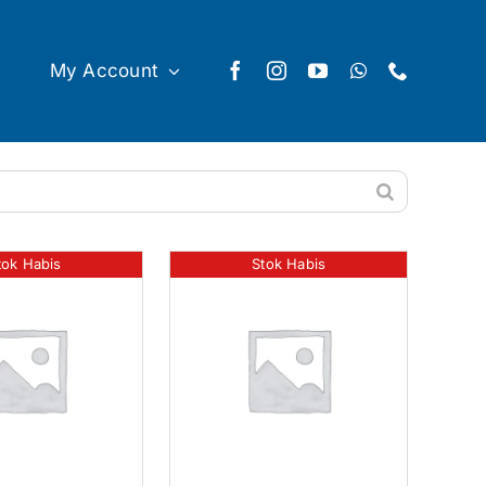
My Account
tok Habis
Stok Habis