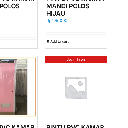
 POLOS
MANDI POLOS
HIJAU
Rp
195.000
Add to cart
Stok Habis
PVC KAMAR
PINTU PVC KAMAR