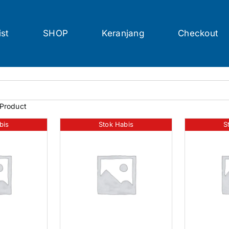
ist
SHOP
Keranjang
Checkout
 Product
bis
Stok Habis
S