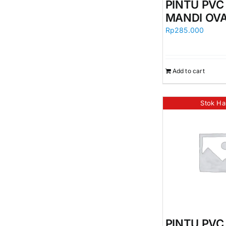
PINTU PV
MANDI OVA
Rp
285.000
Add to cart
Stok Ha
PINTU PV