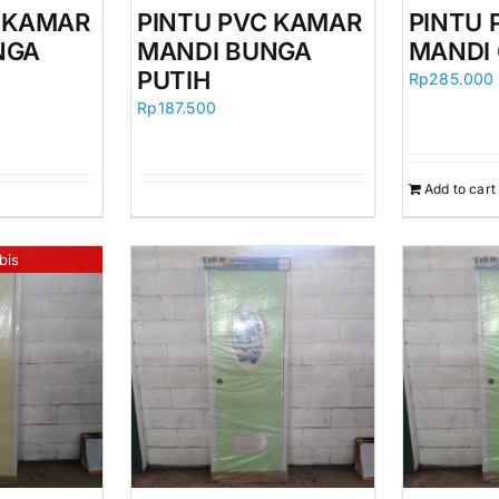
C KAMAR
PINTU PVC KAMAR
PINTU 
NGA
MANDI BUNGA
MANDI 
PUTIH
Rp
285.000
Rp
187.500
Add to cart
bis