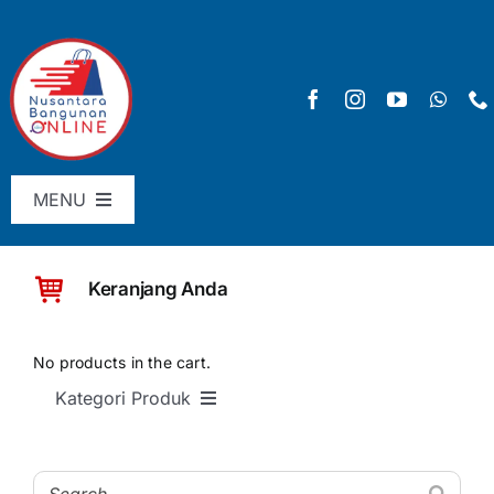
Skip
to
content
MENU
Menu Utama
Keranjang Anda
Pricelist
SHOP
No products in the cart.
Kategori Produk
Keranjang
SEMUA PRODUK
Checkout
Material Bangunan Dasar