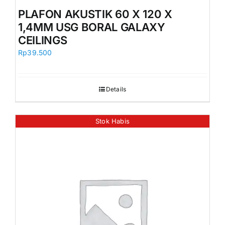
Orders
PLAFON AKUSTIK 60 X 120 X
1,4MM USG BORAL GALAXY
CEILINGS
Rp
39.500
Details
Stok Habis