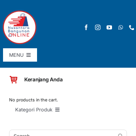
Skip
to
content
MENU
Menu Utama
Keranjang Anda
Pricelist
SHOP
No products in the cart.
Kategori Produk
Keranjang
SEMUA PRODUK
Checkout
Material Bangunan Dasar