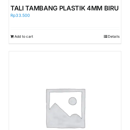
Orders
TALI TAMBANG PLASTIK 4MM BIRU
Rp
33.500
Add to cart
Details