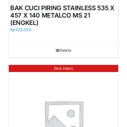
Orders
BAK CUCI PIRING STAINLESS 535 X
457 X 140 METALCO MS 21
(ENGKEL)
Rp
103.000
Details
Stok Habis