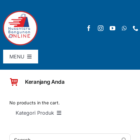
Skip
to
content
MENU
Menu Utama
Keranjang Anda
Pricelist
SHOP
No products in the cart.
Kategori Produk
Keranjang
SEMUA PRODUK
Checkout
Material Bangunan Dasar