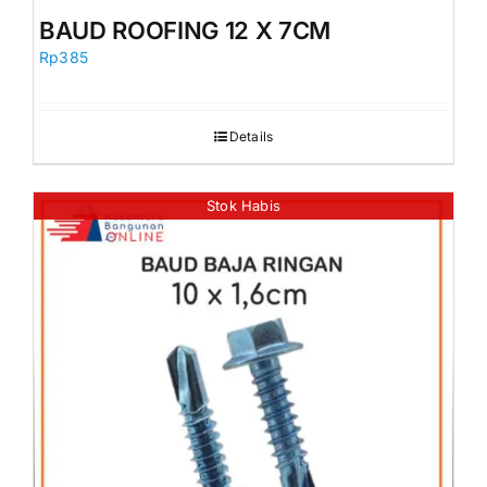
Orders
BAUD ROOFING 12 X 7CM
Rp
385
Details
Stok Habis