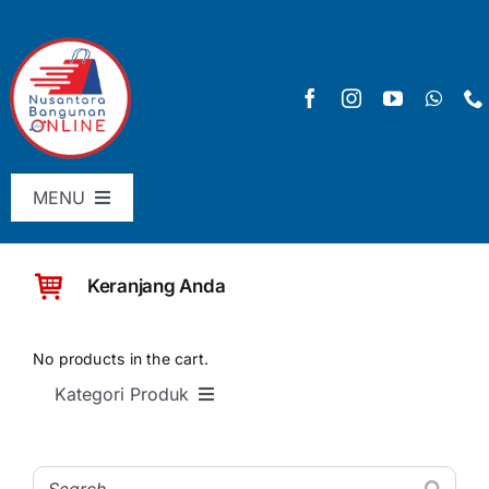
Skip
to
content
MENU
Menu Utama
Keranjang Anda
Pricelist
SHOP
No products in the cart.
Kategori Produk
Keranjang
SEMUA PRODUK
Checkout
Material Bangunan Dasar