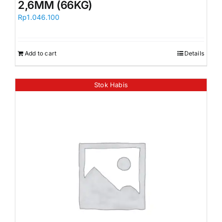
2,6MM (66KG)
Rp
1.046.100
Add to cart
Details
Stok Habis