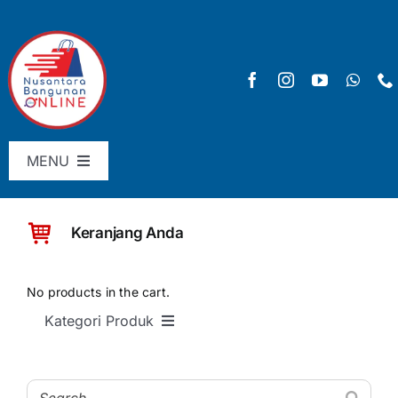
Skip
to
content
MENU
Menu Utama
Keranjang Anda
Pricelist
SHOP
No products in the cart.
Kategori Produk
Keranjang
SEMUA PRODUK
Checkout
Material Bangunan Dasar