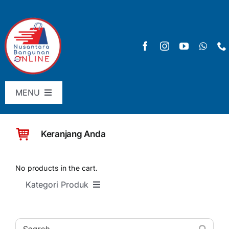
Skip
to
content
MENU
Menu Utama
Keranjang Anda
Pricelist
SHOP
No products in the cart.
Kategori Produk
Keranjang
SEMUA PRODUK
Checkout
Material Bangunan Dasar