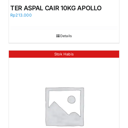
Orders
TER ASPAL CAIR 10KG APOLLO
Rp
213.000
Details
Stok Habis