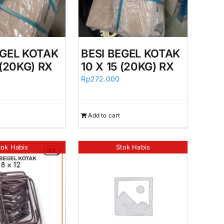
EGEL KOTAK
BESI BEGEL KOTAK
 (20KG) RX
10 X 15 (20KG) RX
Rp
272.000
Add to cart
tok Habis
Stok Habis