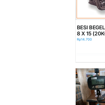
BESI BEGE
8 X 15 (20
Rp
14.700