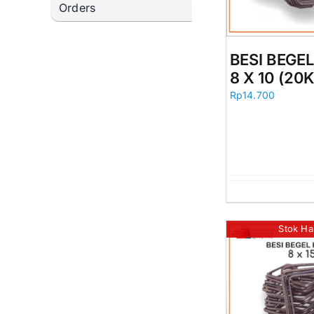
Orders
BESI BEGE
8 X 10 (20
Rp
14.700
Stok Ha