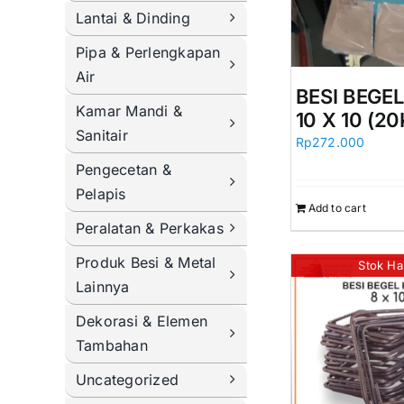
Lantai & Dinding
Pipa & Perlengkapan
Air
BESI BEGE
Kamar Mandi &
10 X 10 (2
Sanitair
Rp
272.000
Pengecetan &
Pelapis
Add to cart
Peralatan & Perkakas
Produk Besi & Metal
Stok Ha
Lainnya
Dekorasi & Elemen
Tambahan
Uncategorized