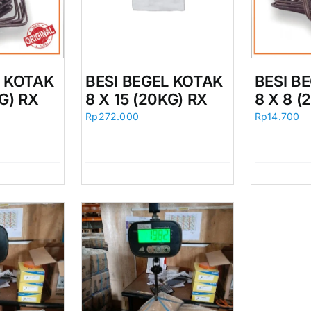
L KOTAK
BESI BEGEL KOTAK
BESI B
KG) RX
8 X 15 (20KG) RX
8 X 8 (
Rp
272.000
Rp
14.700