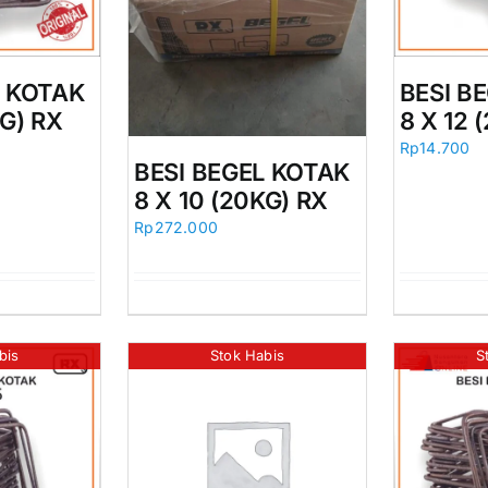
L KOTAK
BESI B
KG) RX
8 X 12 
Rp
14.700
BESI BEGEL KOTAK
8 X 10 (20KG) RX
Rp
272.000
bis
Stok Habis
S