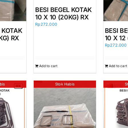
BESI BEGEL KOTAK
10 X 10 (20KG) RX
Rp
272.000
L KOTAK
BESI B
0KG) RX
10 X 12
Rp
272.000
Add to cart
Add to cart
bis
Stok Habis
S