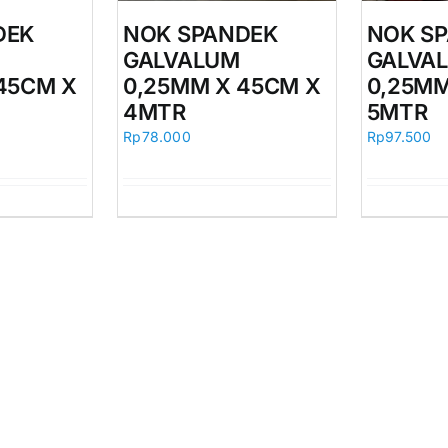
NOK S
DEK
NOK SPANDEK
GALVA
GALVALUM
0,25MM
45CM X
0,25MM X 45CM X
5MTR
4MTR
Rp
97.500
Rp
78.000