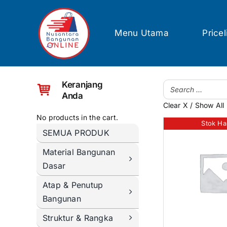
Skip
to
content
Menu Utama
Pricel
Keranjang
Anda
Clear X / Show All
No products in the cart.
Stok Ha
SEMUA PRODUK
Material Bangunan
Dasar
Atap & Penutup
Bangunan
Struktur & Rangka