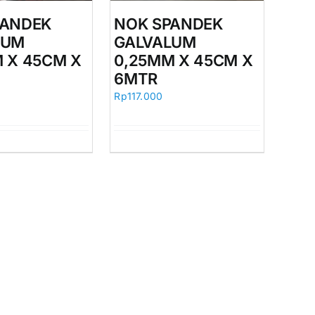
PANDEK
NOK SPANDEK
LUM
GALVALUM
 X 45CM X
0,25MM X 45CM X
6MTR
Rp
117.000