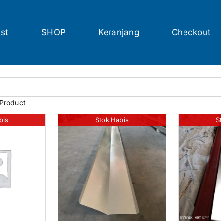
ist
SHOP
Keranjang
Checkout
 Product
bis
Stok Habis
S