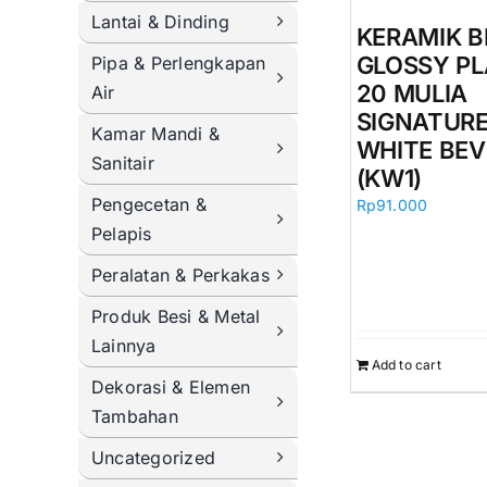
Lantai & Dinding
KERAMIK B
GLOSSY PL
Pipa & Perlengkapan
20 MULIA
Air
SIGNATUR
Kamar Mandi &
WHITE BEV
Sanitair
(KW1)
Pengecetan &
Rp
91.000
Pelapis
Peralatan & Perkakas
Produk Besi & Metal
Lainnya
Add to cart
Dekorasi & Elemen
Tambahan
Uncategorized