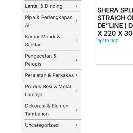
Lantai & Dinding
SHERA SPL
STRAIGH G
Pipa & Perlengkapan
DE”LINE ) D
Air
X 220 X 3
Kamar Mandi &
Rp
110.000
Sanitair
Pengecetan &
Pelapis
Peralatan & Perkakas
Produk Besi & Metal
Lainnya
Dekorasi & Elemen
Tambahan
Uncategorized