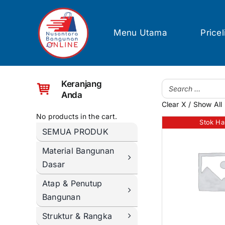
Skip
to
content
Menu Utama
Pricel
Keranjang
Anda
Clear X / Show All
No products in the cart.
Stok Ha
SEMUA PRODUK
Material Bangunan
Dasar
Atap & Penutup
Bangunan
Struktur & Rangka