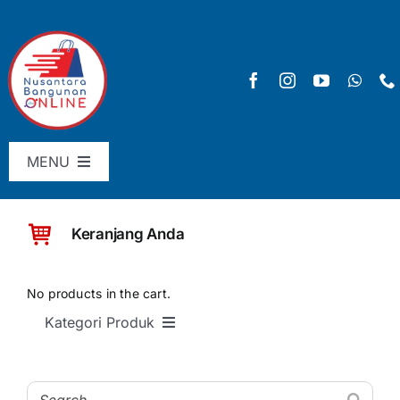
Skip
to
content
MENU
Menu Utama
Keranjang Anda
Pricelist
SHOP
No products in the cart.
Kategori Produk
Keranjang
SEMUA PRODUK
Checkout
Material Bangunan Dasar