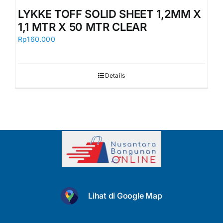
Orders
LYKKE TOFF SOLID SHEET 1,2MM X
1,1 MTR X 50 MTR CLEAR
Rp
160.000
Details
Lihat di Google Map