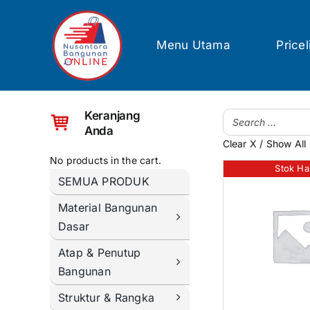
Skip
to
content
Menu Utama
Pricel
Keranjang
Anda
Clear X / Show All
No products in the cart.
Stok Ha
SEMUA PRODUK
Material Bangunan
Dasar
Atap & Penutup
Bangunan
Struktur & Rangka