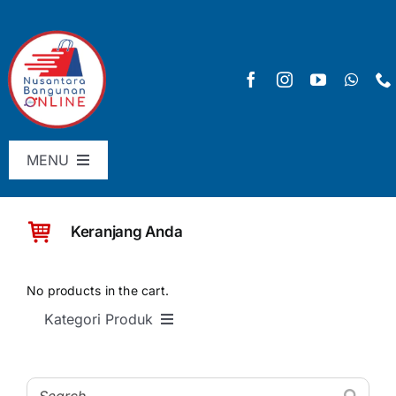
Skip
to
content
MENU
Menu Utama
Keranjang Anda
Pricelist
SHOP
No products in the cart.
Kategori Produk
Keranjang
SEMUA PRODUK
Checkout
Material Bangunan Dasar