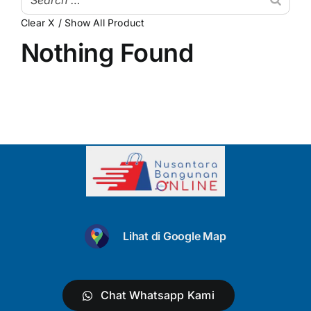
Clear X / Show All Product
My Account
Atap & Penutup Bangunan
Nothing Found
Struktur & Rangka
Lantai & Dinding
Pipa & Perlengkapan Air
Kamar Mandi & Sanitair
Pengecetan & Pelapis
Peralatan & Perkakas
Lihat di Google Map
Produk Besi & Metal Lainnya
Dekorasi & Elemen Tambahan
Chat Whatsapp Kami
Uncategorized