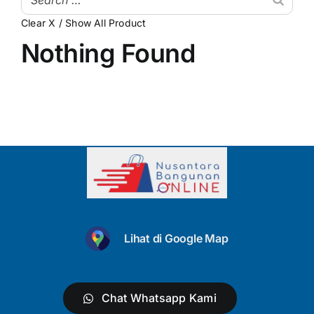
Clear X / Show All Product
My Account
Atap & Penutup Bangunan
Nothing Found
Struktur & Rangka
Lantai & Dinding
Pipa & Perlengkapan Air
Kamar Mandi & Sanitair
Pengecetan & Pelapis
Peralatan & Perkakas
Lihat di Google Map
Produk Besi & Metal Lainnya
Dekorasi & Elemen Tambahan
Chat Whatsapp Kami
Uncategorized