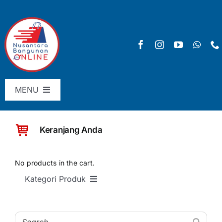
Skip
to
content
MENU
Menu Utama
Keranjang Anda
Pricelist
SHOP
No products in the cart.
Kategori Produk
Keranjang
SEMUA PRODUK
Checkout
Material Bangunan Dasar