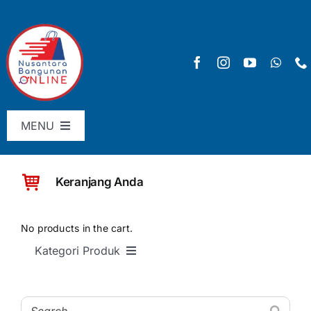
Skip
to
content
MENU
Menu Utama
Keranjang Anda
Pricelist
SHOP
No products in the cart.
Kategori Produk
Keranjang
SEMUA PRODUK
Checkout
Material Bangunan Dasar