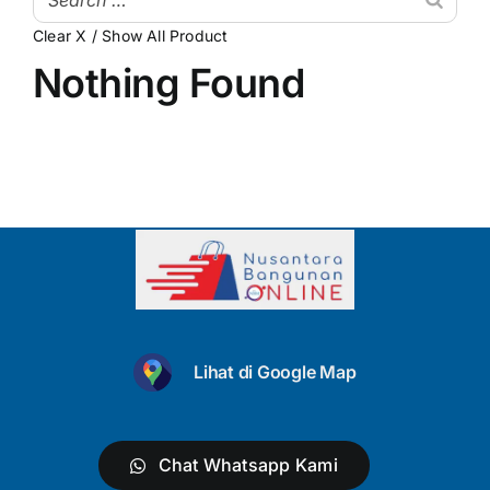
Clear X / Show All Product
My Account
Atap & Penutup Bangunan
Nothing Found
Struktur & Rangka
Lantai & Dinding
Pipa & Perlengkapan Air
Kamar Mandi & Sanitair
Pengecetan & Pelapis
Peralatan & Perkakas
Lihat di Google Map
Produk Besi & Metal Lainnya
Dekorasi & Elemen Tambahan
Chat Whatsapp Kami
Uncategorized