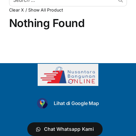
Clear X / Show All Product
My Account
Atap & Penutup Bangunan
Nothing Found
Struktur & Rangka
Lantai & Dinding
Pipa & Perlengkapan Air
Kamar Mandi & Sanitair
Pengecetan & Pelapis
Peralatan & Perkakas
Lihat di Google Map
Produk Besi & Metal Lainnya
Dekorasi & Elemen Tambahan
Chat Whatsapp Kami
Uncategorized