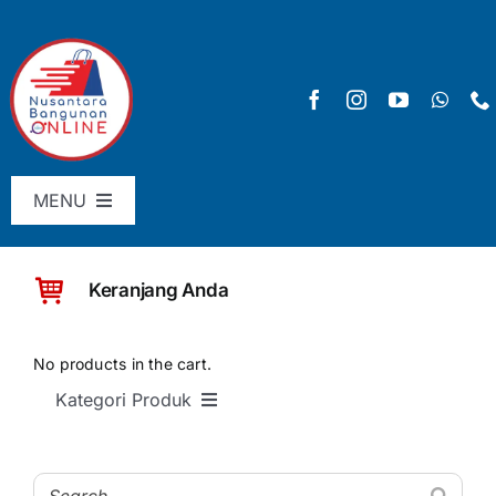
Skip
to
content
MENU
Menu Utama
Keranjang Anda
Pricelist
SHOP
No products in the cart.
Kategori Produk
Keranjang
SEMUA PRODUK
Checkout
Material Bangunan Dasar