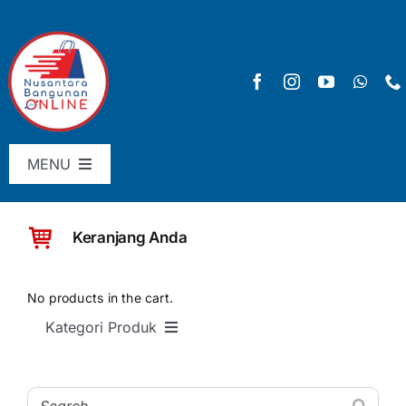
Skip
to
content
MENU
Menu Utama
Keranjang Anda
Pricelist
SHOP
No products in the cart.
Kategori Produk
Keranjang
SEMUA PRODUK
Checkout
Material Bangunan Dasar