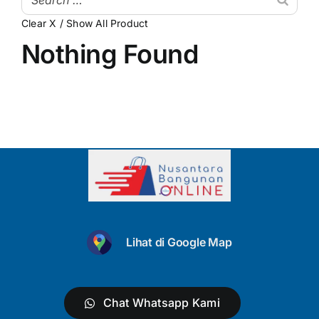
Clear X / Show All Product
My Account
Atap & Penutup Bangunan
Nothing Found
Struktur & Rangka
Lantai & Dinding
Pipa & Perlengkapan Air
Kamar Mandi & Sanitair
Pengecetan & Pelapis
Peralatan & Perkakas
Lihat di Google Map
Produk Besi & Metal Lainnya
Dekorasi & Elemen Tambahan
Chat Whatsapp Kami
Uncategorized