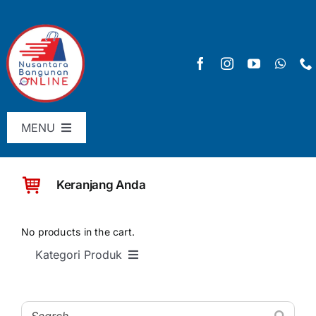
Skip
to
content
MENU
Menu Utama
Keranjang Anda
Pricelist
SHOP
No products in the cart.
Kategori Produk
Keranjang
SEMUA PRODUK
Checkout
Material Bangunan Dasar