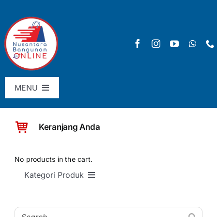
Skip
to
content
MENU
Menu Utama
Keranjang Anda
Pricelist
SHOP
No products in the cart.
Kategori Produk
Keranjang
SEMUA PRODUK
Checkout
Material Bangunan Dasar