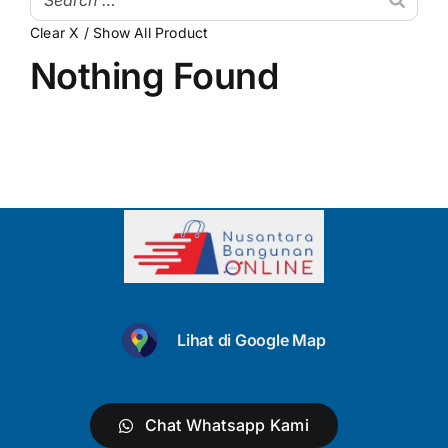
Clear X / Show All Product
My Account
Atap & Penutup Bangunan
Nothing Found
Struktur & Rangka
Lantai & Dinding
Pipa & Perlengkapan Air
Kamar Mandi & Sanitair
Pengecetan & Pelapis
Peralatan & Perkakas
Lihat di Google Map
Produk Besi & Metal Lainnya
Dekorasi & Elemen Tambahan
Chat Whatsapp Kami
Uncategorized