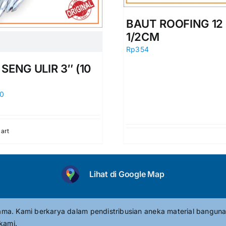
BAUT ROOFING 12 
1/2CM
Rp
354
SENG ULIR 3″ (10
00
cart
Lihat di Google Map
tama. Kami berkarya dalam pendistribusian aneka material banguna
kami.