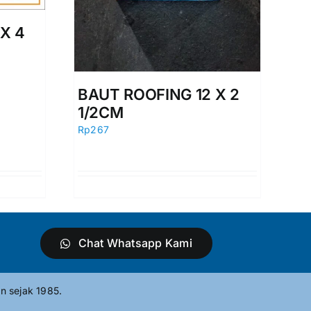
X 4
BAUT ROOFING 12 X 2
1/2CM
Rp
267
Chat Whatsapp Kami
n sejak 1985.