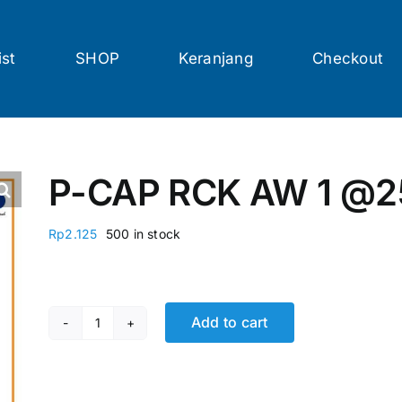
ist
SHOP
Keranjang
Checkout
P-CAP RCK AW 1 @2
Rp
2.125
500 in stock
Add to cart
P-CAP RCK AW 1 @250 Pcs quantity