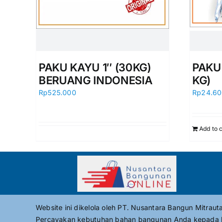
PAKU KAYU 1″ (30KG)
PAKU 
BERUANG INDONESIA
KG)
Rp
525.000
Rp
24.6
Add to 
Website ini dikelola oleh PT. Nusantara Bangun Mitrau
Percayakan kebutuhan bahan bangunan Anda kepada 