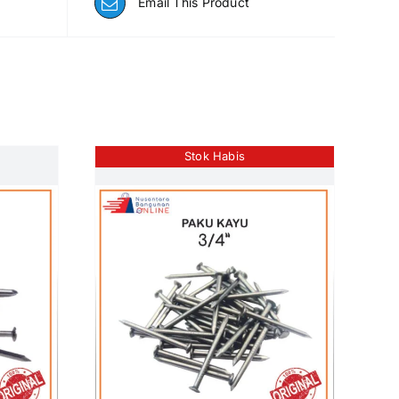
Email This Product
Stok Habis