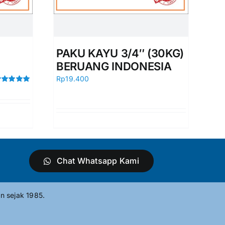
PAKU KAYU 3/4″ (30KG)
BERUANG INDONESIA
Rp
19.400
ated
5.00
t of 5
Chat Whatsapp Kami
n sejak 1985.