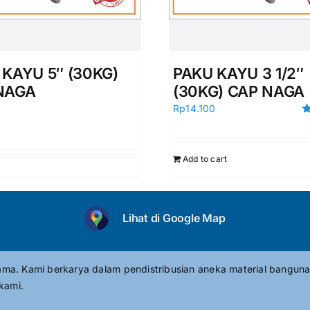
 KAYU 5″ (30KG)
PAKU KAYU 3 1/2″
NAGA
(30KG) CAP NAGA
0
Rp
14.100
R
ou
Add to cart
Lihat di Google Map
tama. Kami berkarya dalam pendistribusian aneka material banguna
kami.