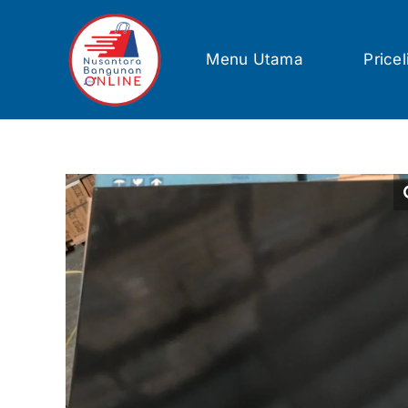
Skip
to
content
Menu Utama
Pricel