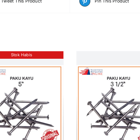
Tweet This Product
Pin This Product
Stok Habis