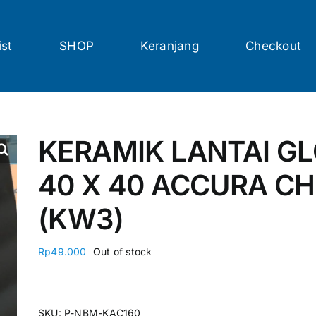
ist
SHOP
Keranjang
Checkout
KERAMIK LANTAI GL
40 X 40 ACCURA C
(KW3)
Rp
49.000
Out of stock
SKU:
P-NBM-KAC160