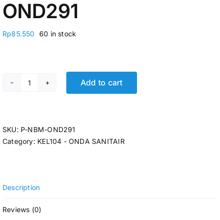
OND291
Rp
85.550
60 in stock
Add to cart
DOUBLE NIPPLE BRASS 1-1/2" ONDA (KUNINGAN) P-NB
SKU:
P-NBM-OND291
Category:
KEL104 - ONDA SANITAIR
Description
Reviews (0)