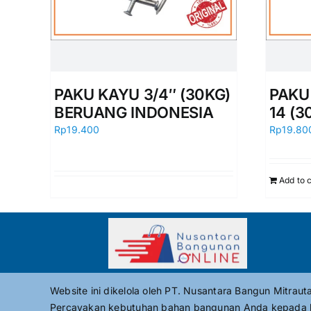
PAKU KAYU 3/4″ (30KG)
PAKU
BERUANG INDONESIA
14 (3
Rp
19.400
Rp
19.80
Add to 
Website ini dikelola oleh PT. Nusantara Bangun Mitrau
Percayakan kebutuhan bahan bangunan Anda kepada 