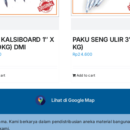
 KALSIBOARD 1″ X
PAKU SENG ULIR 3″
0KG) DMI
KG)
0
Rp
24.600
cart
Add to cart
Lihat di Google Map
tama. Kami berkarya dalam pendistribusian aneka material banguna
kami.