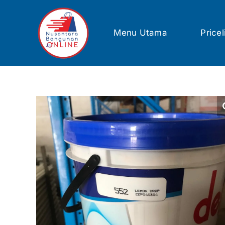
Skip
to
content
Menu Utama
Pricel