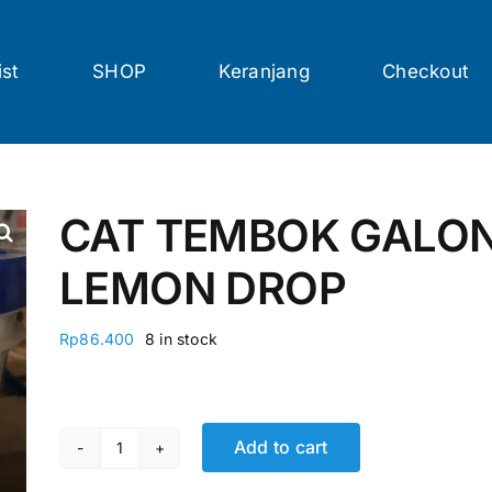
ist
SHOP
Keranjang
Checkout
CAT TEMBOK GALON
LEMON DROP
Rp
86.400
8 in stock
Add to cart
CAT TEMBOK GALON 5KG DELAC 552 LEMON DRO