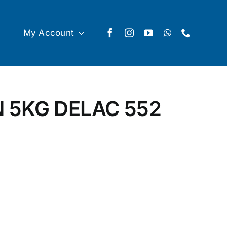
My Account
 5KG DELAC 552
P quantity