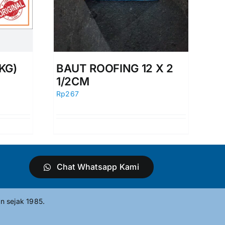
KG)
BAUT ROOFING 12 X 2
1/2CM
Rp
267
Chat Whatsapp Kami
n sejak 1985.