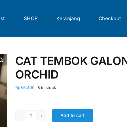
ist
SHOP
Keranjang
Checkout
CAT TEMBOK GALON
ORCHID
Rp
86.400
8 in stock
Add to cart
CAT TEMBOK GALON 5KG DELAC 545 ORCHID qua