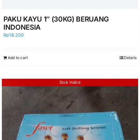
PAKU KAYU 1″ (30KG) BERUANG
INDONESIA
Rp
18.200
Add to cart
Details
Stok Habis