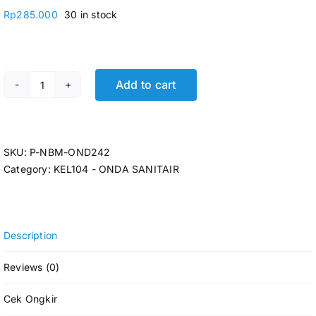
Rp
285.000
30 in stock
Add to cart
WATER METER (BRASS) 1/2" ONDA P-NBM-OND242 quan
SKU:
P-NBM-OND242
Category:
KEL104 - ONDA SANITAIR
Description
Reviews (0)
Cek Ongkir