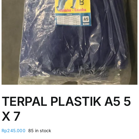
My Account
TERPAL PLASTIK A5 5
X 7
Rp
245.000
85 in stock