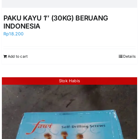
PAKU KAYU 1″ (30KG) BERUANG
INDONESIA
Rp
18.200
Add to cart
Details
Stok Habis