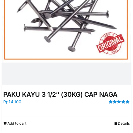
PAKU KAYU 3 1/2″ (30KG) CAP NAGA
Rp
14.100
Rated
5.00
out of 5
Add to cart
Details