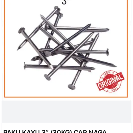
PAKU KAYU 3″ (30KG) CAP NAGA