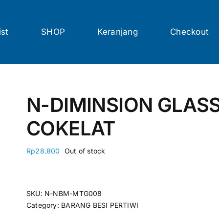
ist
SHOP
Keranjang
Checkout
N-DIMINSION GLASS 4
COKELAT
Rp
28.800
Out of stock
SKU:
N-NBM-MTG008
Category:
BARANG BESI PERTIWI