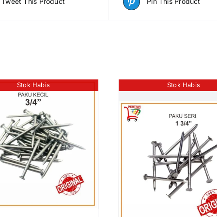
Tweet This Product
Pin This Product
Stok Habis
Stok Habis