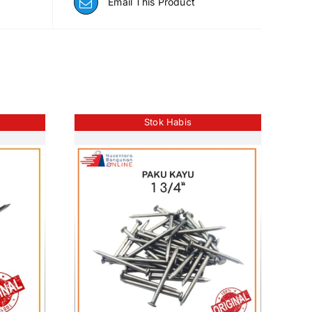
Email This Product
Stok Habis