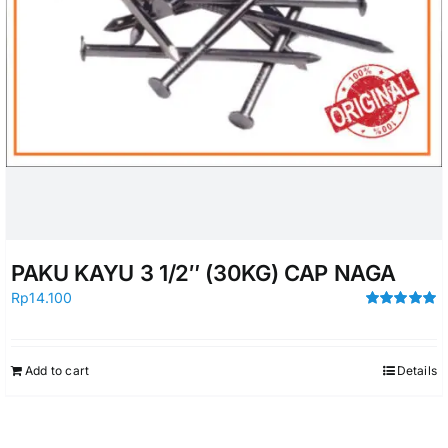
PAKU KAYU 3 1/2″ (30KG) CAP NAGA
Rp
14.100
Rated
5.00
out of 5
Add to cart
Details