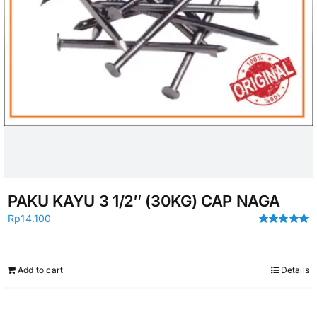
PAKU KAYU 3 1/2″ (30KG) CAP NAGA
Rp
14.100
Rated
5.00
out of 5
Add to cart
Details