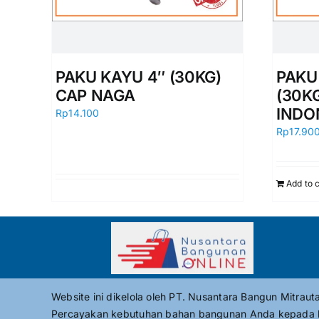
PAKU KAYU 4″ (30KG)
PAKU 
CAP NAGA
(30K
INDO
Rp
14.100
Rp
17.90
Add to 
Website ini dikelola oleh PT. Nusantara Bangun Mitrau
Percayakan kebutuhan bahan bangunan Anda kepada 