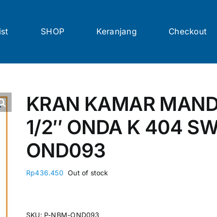
ist
SHOP
Keranjang
Checkout
KRAN KAMAR MANDI
1/2″ ONDA K 404 S
OND093
Rp
436.450
Out of stock
SKU:
P-NBM-OND093