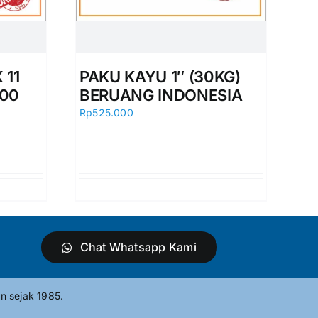
 11
PAKU KAYU 1″ (30KG)
000
BERUANG INDONESIA
Rp
525.000
Chat Whatsapp Kami
n sejak 1985.