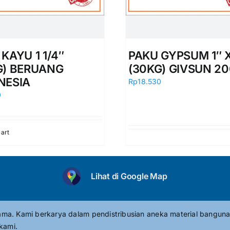
KAYU 1 1/4″
PAKU GYPSUM 1″ X
G) BERUANG
(30KG) GIVSUN 2
NESIA
Rp
18.530
0
cart
Lihat di Google Map
tama. Kami berkarya dalam pendistribusian aneka material banguna
kami.