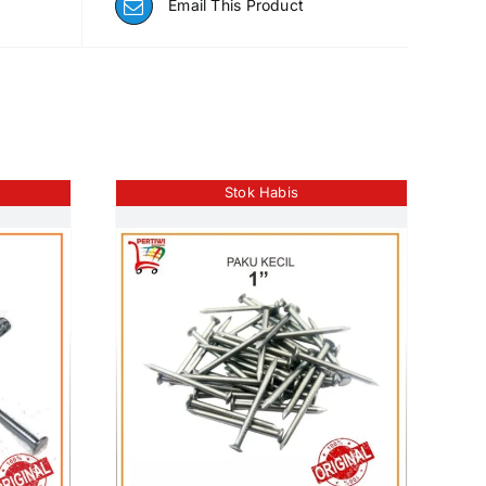
Email This Product
Stok Habis