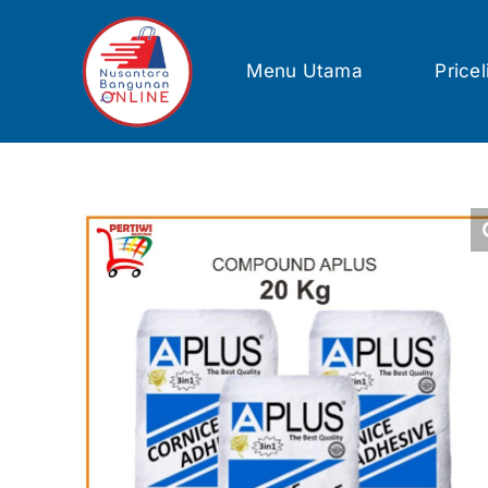
Skip
to
content
Menu Utama
Pricel