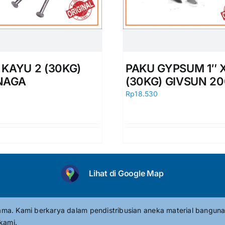
 KAYU 2 (30KG)
PAKU GYPSUM 1″ X
NAGA
(30KG) GIVSUN 2
0
Rp
18.530
Lihat di Google Map
tama. Kami berkarya dalam pendistribusian aneka material banguna
kami.