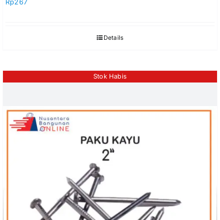
Rp
267
Details
Stok Habis