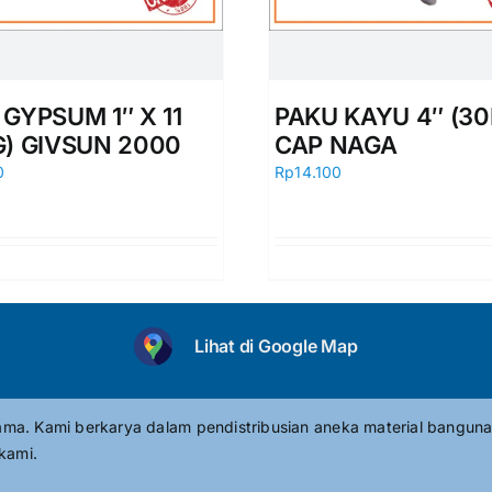
GYPSUM 1″ X 11
PAKU KAYU 4″ (30
G) GIVSUN 2000
CAP NAGA
0
Rp
14.100
Lihat di Google Map
tama. Kami berkarya dalam pendistribusian aneka material banguna
kami.