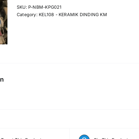
25
SKU:
P-NBM-KPG021
X
Category:
KEL108 - KERAMIK DINDING KM
40
PEGASUS
GRANDSTONE
GREY
(KW1)
quantity
on