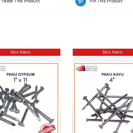
Tweet This Product
Pin This Product
Stok Habis
Stok Habis