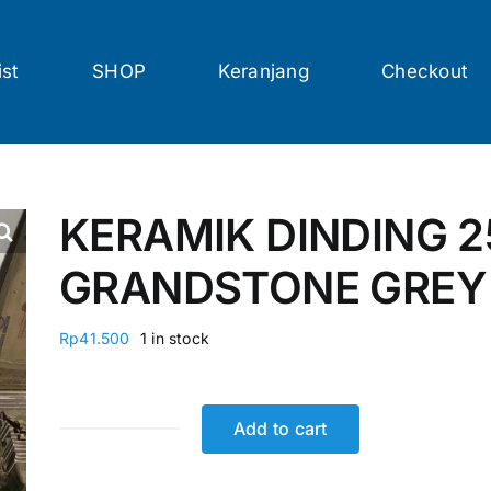
ist
SHOP
Keranjang
Checkout
KERAMIK DINDING 2
GRANDSTONE GREY 
Rp
41.500
1 in stock
Add to cart
KERAMIK
DINDING