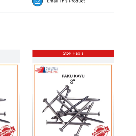
Email This Product
Stok Habis