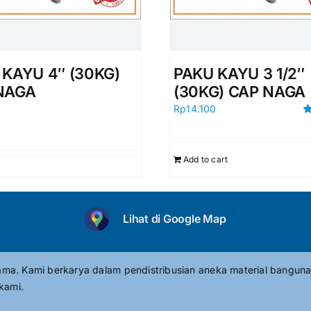
 KAYU 4″ (30KG)
PAKU KAYU 3 1/2″
NAGA
(30KG) CAP NAGA
0
Rp
14.100
R
ou
Add to cart
Lihat di Google Map
tama. Kami berkarya dalam pendistribusian aneka material banguna
kami.