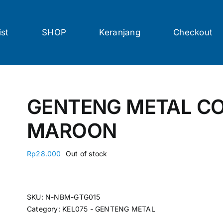
ist
SHOP
Keranjang
Checkout
GENTENG METAL CO
MAROON
Rp
28.000
Out of stock
SKU:
N-NBM-GTG015
Category:
KEL075 - GENTENG METAL