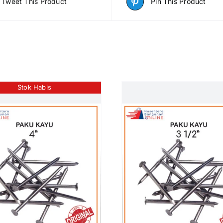
Tweet This Product
Pin This Product
Stok Habis