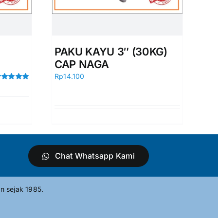
PAKU KAYU 3″ (30KG)
CAP NAGA
Rp
14.100
ated
5.00
t of 5
Chat Whatsapp Kami
n sejak 1985.