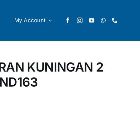
My Account
KRAN KUNINGAN 2
OND163
A P-NBM-OND163 quantity