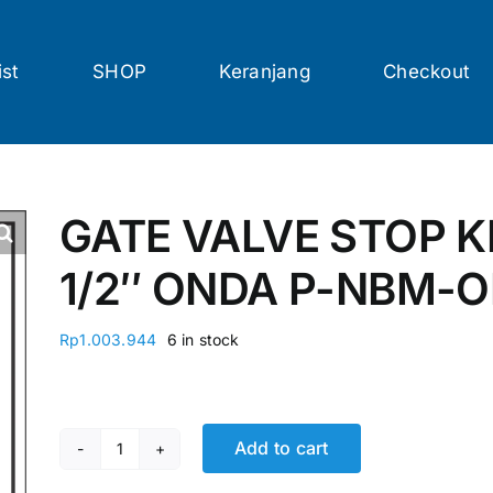
ist
SHOP
Keranjang
Checkout
GATE VALVE STOP 
1/2″ ONDA P-NBM-
Rp
1.003.944
6 in stock
Add to cart
GATE VALVE STOP KRAN KUNINGAN 2 1/2" OND