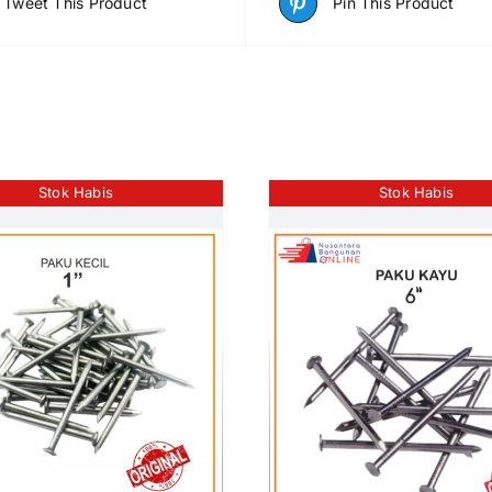
Tweet This Product
Pin This Product
Stok Habis
Stok Habis