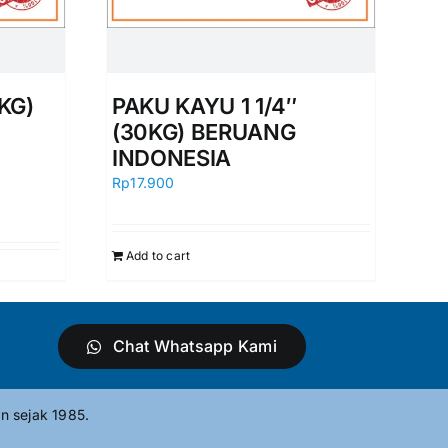
KG)
PAKU KAYU 1 1/4″
(30KG) BERUANG
INDONESIA
Rp
17.900
Add to cart
Chat Whatsapp Kami
n sejak 1985.