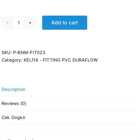
Add to cart
FIT. TEE DURAFLOW D 1 1/4 (130pcs/dus) quantity
SKU:
P-BNM-FIT023
Category:
KEL114 - FITTING PVC DURAFLOW
Description
Reviews (0)
Cek Ongkir