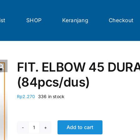
ist
SHOP
Keranjang
Checkout
FIT. ELBOW 45 DUR
(84pcs/dus)
Rp
2.270
336 in stock
Add to cart
FIT. ELBOW 45 DURAFLOW D 2 (84pcs/dus) quan