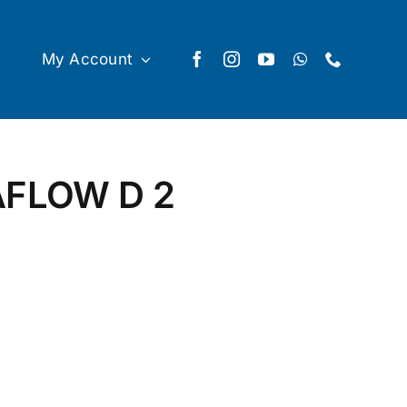
My Account
AFLOW D 2
tity