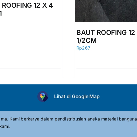
 ROOFING 12 X 4
M
BAUT ROOFING 12 
1/2CM
Rp
267
Lihat di Google Map
tama. Kami berkarya dalam pendistribusian aneka material banguna
kami.