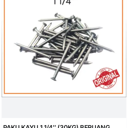
PAKU KAYU 1 1/4″ (30KG) BERUANG