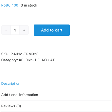
Rp
86.400
3 in stock
Add to cart
CAT TEMBOK GALON 5KG DELAC 574 HIJAU TELUR ASIN
SKU:
P-NBM-TPM923
Category:
KEL062- DELAC CAT
Description
Additional information
Reviews (0)