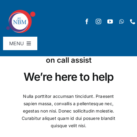
Skip
to
content
MENU
Menu Utama
on call assist
We’re here to help
Beranda
Produk
Nulla porttitor accumsan tincidunt. Praesent
Katalog NBM
sapien massa, convallis a pellentesque nec,
Reward
egestas non nisi. Donec sollicitudin molestie.
Curabitur aliquet quam id dui posuere blandit
Blog
quisque velit nisi.
Video