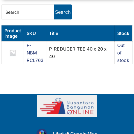
Product
SKU
Title
Stock
Image
P-
Out
P-REDUCER TEE 40 x 20 x
NBM-
of
40
RCL763
stock
Lihat di Google Map